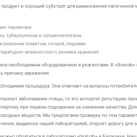
 продукт и хороший субстрат для размножения патогенной
ил перевозки.
иц туберкулезом и сальмонеллезом.
агрязнении пометом, почвой, перьями.
пературно-влажностного режима хранения
ена необходимым оборудованием и реагентами. В «GorLab» 
ть причину заражения.
обходимая процедура. Она отвечает на вопросы потребител
спыхнет заболевание птицы, то это испортит репутацию пр
спертизу при первом подозрении на снижение качества. Дл
еродных веществ. Мы предлагаем проверку по тем параметр
ение, выданное нашей лабораторией, откроет дорогу для з
можно обратиться в лабораторию «GorLab» в Балашихе. На