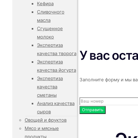
Кефира
Сливочного
масла
Сгущенное
молоко
Экспертиза
У вас ост
качества творога
Экспертиза
качества йогурта
Экспертиза
Заполните форму и мы ва
качества
сметаны
Анализ качества
сыров
Овощей и фруктов
Мясо и мясные
продукты