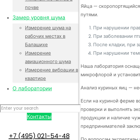
Яйца — скоропортящийся
почве
путями.
Замер уровня шума
При нарушении прав
Измерение шума на
При заболевании пт
рабочих местах в
После кладки, при з
Балашихе
При нарушении тем
Измерение
авиационного шума
Наша лаборатория оснащ
Измерение вибрации в
микрофлорой и установи
квартире
Анализ куриных яиц — не
О лаборатории
Если на куриной ферме в
проверки и выполнять эк
Контакты
продукции и наличие чуж
предпринимателей заключ
+7 (495) 021-54-48
По вопросам экспертизы 