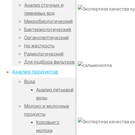
Анализ сточных и
ливневых вод
Микробиологический
Бактериологический
Органолептический
На жесткость
Радиологический
Для подбора фильтров
Анализ продуктов
Вода
Анализ питьевой
воды
Молоко и молочные
продукты
Коровьего
молока