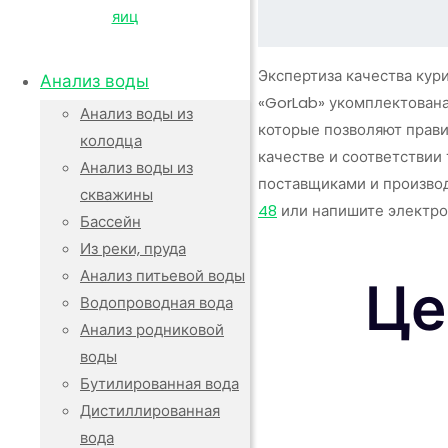
Экспертиза качества кур
Анализ воды
«GorLab» укомплектована
Анализ воды из
которые позволяют прави
колодца
качестве и соответствии
Анализ воды из
поставщиками и производ
скважины
48
или напишите электро
Бассейн
Из реки, пруда
Анализ питьевой воды
Це
Водопроводная вода
Анализ родниковой
воды
Бутилированная вода
Дистиллированная
вода