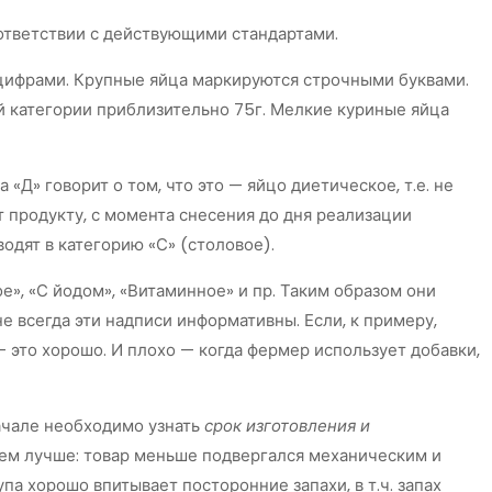
оответствии с действующими стандартами.
 цифрами. Крупные яйца маркируются строчными буквами.
й категории приблизительно 75г. Мелкие куриные яйца
«Д» говорит о том, что это — яйцо диетическое, т.е. не
т продукту, с момента снесения до дня реализации
водят в категорию «С» (столовое).
», «С йодом», «Витаминное» и пр. Таким образом они
е всегда эти надписи информативны. Если, к примеру,
— это хорошо. И плохо — когда фермер использует добавки,
начале необходимо узнать
срок изготовления и
 тем лучше: товар меньше подвергался механическим и
а хорошо впитывает посторонние запахи, в т.ч. запах