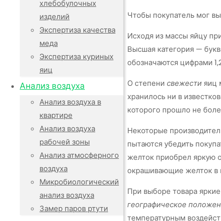
хлебобулочных
Чтобы покупатель мог вы
изделий
Экспертиза качества
Исходя из массы яйцу пр
меда
Высшая категория — букв
Экспертиза куриных
обозначаются цифрами 1,2
яиц
О степени
свежести
яиц 
Анализ воздуха
хранилось ни в известков
Анализ воздуха в
которого прошло не более
квартире
Анализ воздуха
Некоторые производители
рабочей зоны
пытаются убедить покупат
Анализ атмосферного
желток приобрел яркую ок
воздуха
окрашивающие желток в
Микробиологический
При выборе товара яркие
анализ воздуха
географическое положен
Замер паров ртути
температурным воздейств