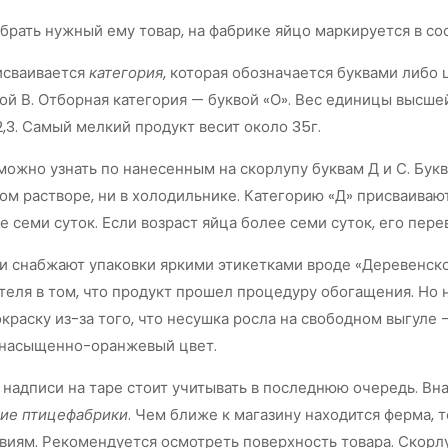
брать нужный ему товар, на фабрике яйцо маркируется в с
исваивается
категория
, которая обозначается буквами либо
ой В. Отборная категория — буквой «О». Вес единицы высше
,3. Самый мелкий продукт весит около 35г.
можно узнать по нанесенным на скорлупу буквам Д и С. Буква 
ом растворе, ни в холодильнике. Категорию «Д» присваиваю
 семи суток. Если возраст яйца более семи суток, его пере
 снабжают упаковки яркими этикетками вроде «Деревенское
еля в том, что продукт прошел процедуру обогащения. Но н
раску из-за того, что несушка росла на свободном выгуле 
 насыщенно-оранжевый цвет.
 надписи на таре стоит учитывать в последнюю очередь. В
ие птицефабрики
. Чем ближе к магазину находится ферма,
иям. Рекомендуется осмотреть поверхность товара. Скорлуп