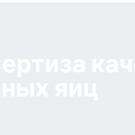
ертиза кач
ных яиц