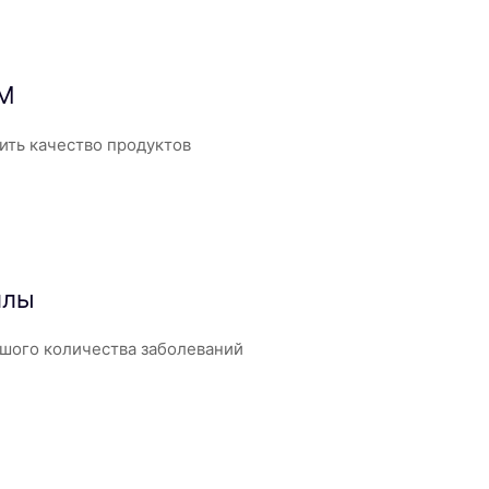
нМ
ить качество продуктов
ллы
шого количества заболеваний