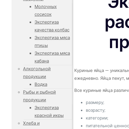
Эк
Молочных
ра
сосисок
Экспертиза
качества колбас
пр
Экспертиза мяса
птицы
Экспертиза мяса
кабана
Алкогольной
Куриные яйца — уникальн
продукции
ежедневно. Яйца пекут, м
Водка
Все куриные яйца различ
Рыбы и рыбной
продукции
размеру;
Экспертиза
возрасту;
красной икры
категории;
Хлеба и
питательной ценнос