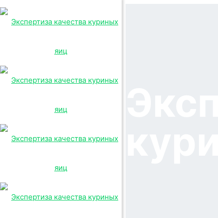
Эксп
кури