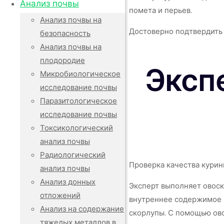
Анализ почвы
помета и перьев.
Анализ почвы на
Достоверно подтвердить 
безопасность
Анализ почвы на
плодородие
Эксп
Микробиологическое
исследование почвы
Паразитологическое
исследование почвы
Токсикологический
анализ почвы
Радиологический
Проверка качества курин
анализ почвы
Анализ донных
Эксперт выполняет овоск
отложений
внутреннее содержимое и
Анализ на содержание
скорлупы. С помощью ово
тяжелых металлов в