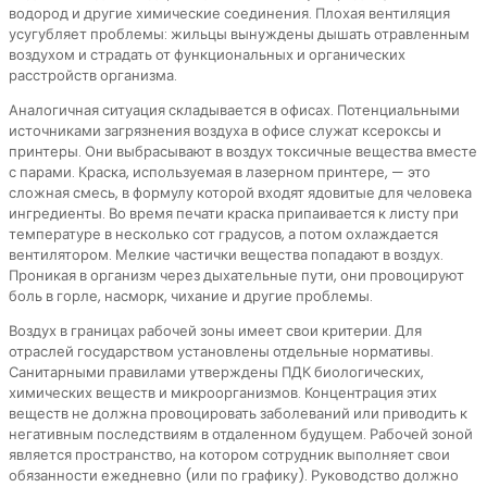
водород и другие химические соединения. Плохая вентиляция
усугубляет проблемы: жильцы вынуждены дышать отравленным
воздухом и страдать от функциональных и органических
расстройств организма.
Аналогичная ситуация складывается в офисах. Потенциальными
источниками загрязнения воздуха в офисе служат ксероксы и
принтеры. Они выбрасывают в воздух токсичные вещества вместе
с парами. Краска, используемая в лазерном принтере, — это
сложная смесь, в формулу которой входят ядовитые для человека
ингредиенты. Во время печати краска припаивается к листу при
температуре в несколько сот градусов, а потом охлаждается
вентилятором. Мелкие частички вещества попадают в воздух.
Проникая в организм через дыхательные пути, они провоцируют
боль в горле, насморк, чихание и другие проблемы.
Воздух в границах рабочей зоны имеет свои критерии. Для
отраслей государством установлены отдельные нормативы.
Санитарными правилами утверждены ПДК биологических,
химических веществ и микроорганизмов. Концентрация этих
веществ не должна провоцировать заболеваний или приводить к
негативным последствиям в отдаленном будущем. Рабочей зоной
является пространство, на котором сотрудник выполняет свои
обязанности ежедневно (или по графику). Руководство должно